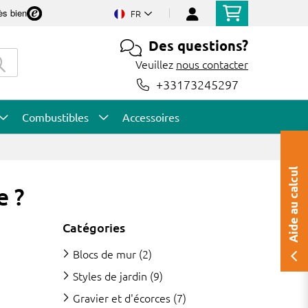
ès bien
FR
Des questions?
Veuillez
nous contacter
+33173245297
Combustibles
Accessoires
Aide au calcul
e ?
Catégories
Blocs de mur
(2)
Styles de jardin
(9)
Gravier et d'écorces
(7)