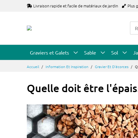
Allez
Livraison rapide et facile de matériaux de jardin
Plus 
au
contenu
Graviers et Galets
Sable
Sol
Ja
Accueil
Information Et Inspiration
Gravier Et D'écorces
Q
Quelle doit être l'épai