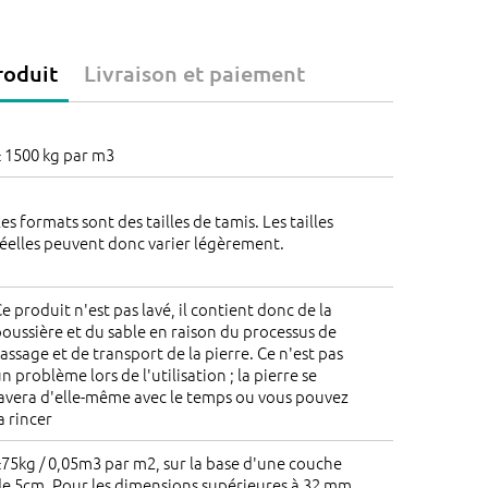
Les réductions seront réglées dans le
panier !
roduit
Livraison et paiement
 1500 kg par m3
es formats sont des tailles de tamis. Les tailles
éelles peuvent donc varier légèrement.
e produit n'est pas lavé, il contient donc de la
oussière et du sable en raison du processus de
assage et de transport de la pierre. Ce n'est pas
n problème lors de l'utilisation ; la pierre se
avera d'elle-même avec le temps ou vous pouvez
a rincer
75kg / 0,05m3 par m2, sur la base d'une couche
e 5cm. Pour les dimensions supérieures à 32 mm,