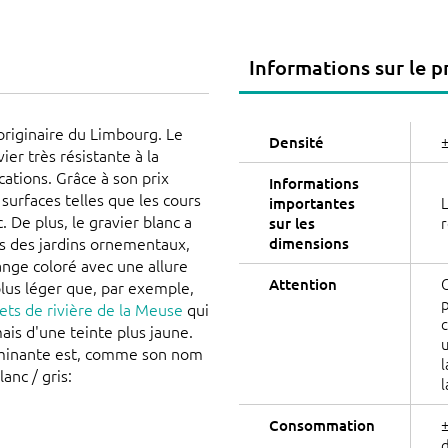
Informations sur le p
originaire du Limbourg. Le
±
Densité
ier très résistante à la
ations. Grâce à son prix
Informations
surfaces telles que les cours
L
importantes
c. De plus, le gravier blanc a
r
sur les
ns des jardins ornementaux,
dimensions
nge coloré avec une allure
C
Attention
 plus léger que, par exemple,
p
ets de rivière de la Meuse
qui
c
ais d'une teinte plus jaune.
u
 dominante est, comme son nom
l
anc / gris:
l
±
Consommation
d