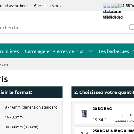
grand assortiment
Meilleurs prix
4.56
Tr
rdinières
Carrelage et Pierres de Mur
Les barbecues
/ Gris
ris
isir le format:
2. Choisissez votre quanti
8 - 16mm (dimension standard)
20 KG BAG
-
16 - 32mm
19,84 €
Remise sur 
30 - 60mm (3 - 6cm)
250 KG MINIBAG 0.18