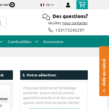
ès bien
FR
Des questions?
Veuillez
nous contacter
+33173245297
Combustibles
Accessoires
Aide au calcul
té:
3. Votre sélection:
Choisissez le format et l'emballage
souhaités. Le prix total du produit
+
apparaîtra ensuite ici et vous pourrez
volume!
ajouter votre choix au panier d'achat.
3
M