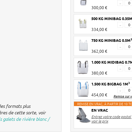
-
300,00 €
500 KG MINIBAG 0.35
-
334,00 €
750 KG MINIBAG 0.5M
-
362,00 €
1.000 KG MIDIBAG 0.7
-
380,00 €
3
1.500 KG BIGBAG 1M
-
454,00 €
Remise sur 
REMISE EN VRAC, À PARTIR DE 10 
es formats plus
EN VRAC
ères de cette sorte, voir
Entrez votre code postal
 galets de riviére blanc /
voir le prix