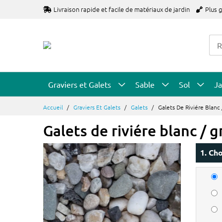
Allez
Livraison rapide et facile de matériaux de jardin
Plus 
au
contenu
Graviers et Galets
Sable
Sol
Ja
Accueil
Graviers Et Galets
Galets
Galets De Riviére Blanc 
Galets de riviére blanc / g
1. Cho