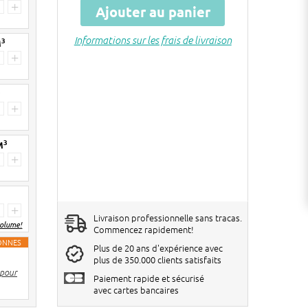
30+ pièces
€ 5 de réduction par 20KG bag
+
Ajouter au panier
60+ pièces
€ 7 de réduction par 20KG bag
Informations sur les frais de livraison
3
M
Les réductions seront réglées dans le
+
panier !
3
+
3
M
+
+
Livraison professionnelle sans tracas.
volume!
Commencez rapidement!
TONNES
Plus de 20 ans d'expérience avec
2 pièces
€ 20 de réduction par big bag
plus de 350.000 clients satisfaits
 pour
3-4 pièces
€ 40 de réduction par big bag
Paiement rapide et sécurisé
avec cartes bancaires
5> pièces
€ 60 de réduction par big bag