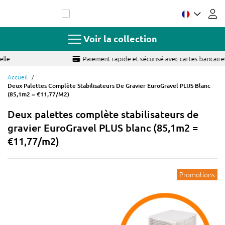
Allez
au
contenu
Voir la collection
Paiement rapide et sécurisé avec cartes bancaires
Accueil
Deux Palettes Complète Stabilisateurs De Gravier EuroGravel PLUS Blanc
(85,1m2 = €11,77/m2)
Deux palettes complète stabilisateurs de
gravier EuroGravel PLUS blanc (85,1m2 =
€11,77/m2)
Promotions