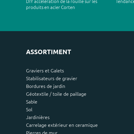
DIY accélération de la rouille sur les
Tendance
produits en acier Corten
ASSORTIMENT
Graviers et Galets
Stabilisateurs de gravier
Bordures de jardin
Géotextile / toile de paillage
Sable
Sol
Jardinières
Carrelage extérieur en ceramique
Pierres de mur