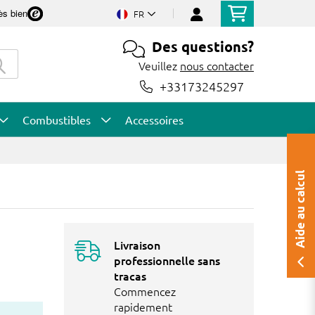
ès bien
FR
Des questions?
Veuillez
nous contacter
+33173245297
Combustibles
Accessoires
Aide au calcul
Livraison
professionnelle sans
tracas
Commencez
rapidement