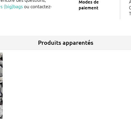
A
Modes de
es (big)bags
ou contactez-
G
paiement
T
Produits apparentés