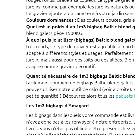
jardins, comme par exemple les jardins naturels ou
Le gravier ajoutera du caractère à votre jardin sans
Couleurs dominantes :
Des couleurs douces, gris e
Quel est le poids d'un 1m3 bigbag Baltic blend g
blend galets pèse 1500KG.
À quoi puis-je utiliser (bigbags) Baltic blend gale
très ronds, ce type de gravier est agréable à marche
adapté à différents styles et usages. Parfaitemen
jardin, mais aussi pour des toits ou des allées. Bien
adapté comme gravier décoratif.
Quantité nécessaire de 1m3 bigbags Baltic blend
facilement combien de bigbags Baltic blend galets
pouvez utiliser notre outil de calcul (voir à droite)
petite quantité ? Découvrez alors tous les
paquets B
Les 1m3 bigbags d'Amagard
Les bigbags dans lesquels votre commande est liv
n'avez donc pas à les renvoyer à notre entreprise.
livrés, vous n'êtes pas obligé d'être présent chez 
alors où le/les bigbag(s) seront placés. Si vous ave