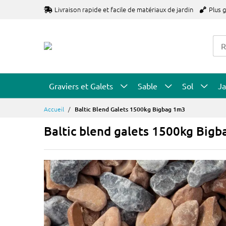
Allez
Livraison rapide et facile de matériaux de jardin
Plus 
au
contenu
Graviers et Galets
Sable
Sol
Ja
Accueil
Baltic Blend Galets 1500kg Bigbag 1m3
Baltic blend galets 1500kg Big