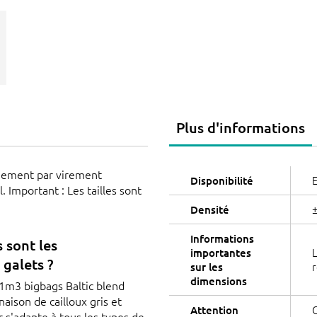
Plus d'informations
aiement par virement
E
Disponibilité
. Important : Les tailles sont
±
Densité
Informations
 sont les
L
importantes
 galets ?
r
sur les
dimensions
 1m3 bigbags Baltic blend
naison de cailloux gris et
C
Attention
r s'adapte à tous les types de