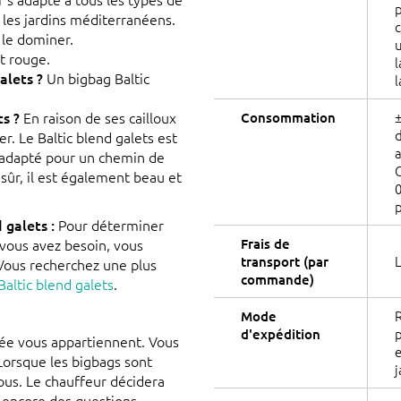
p
 les jardins méditerranéens.
c
 le dominer.
u
t rouge.
l
alets ?
Un bigbag Baltic
l
ts ?
En raison de ses cailloux
±
Consommation
d
r. Le Baltic blend galets est
a
t adapté pour un chemin de
 sûr, il est également beau et
 galets :
Pour déterminer
 vous avez besoin, vous
Frais de
L
transport (par
. Vous recherchez une plus
commande)
altic blend galets
.
R
Mode
p
d'expédition
rée vous appartiennent. Vous
e
 Lorsque les bigbags sont
j
vous. Le chauffeur décidera
z encore des questions,