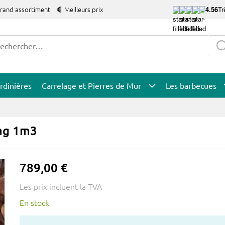
grand assortiment
Meilleurs prix
4.56
Tr
rdinières
Carrelage et Pierres de Mur
Les barbecues
bag 1m3
789,00 €
Les prix incluent la TVA
En stock