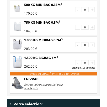
3
500 KG MINIBAG 0.35M
-
+
170,00 €
3
750 KG MINIBAG 0.5M
-
+
184,00 €
3
1.000 KG MIDIBAG 0.7M
-
+
203,00 €
3
1.500 KG BIGBAG 1M
-
+
262,00 €
Remise sur volume!
REMISE EN VRAC, À PARTIR DE 10 TONNES
EN VRAC
2 pièces
€ 6 de réduction par big bag
Entrez votre code postal pour
3-4 pièces
€ 10 de réduction par big bag
voir le prix
5> pièces
€ 12 de réduction par big bag
Les réductions seront réglées dans le
3. Votre sélection: