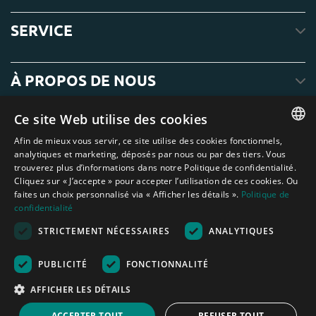
SERVICE
À PROPOS DE NOUS
Ce site Web utilise des cookies
Afin de mieux vous servir, ce site utilise des cookies fonctionnels,
ENGLISH
analytiques et marketing, déposés par nous ou par des tiers. Vous
trouverez plus d’informations dans notre Politique de confidentialité.
DUTCH
Cliquez sur « J’accepte » pour accepter l’utilisation de ces cookies. Ou
faites un choix personnalisé via « Afficher les détails ».
Politique de
GERMAN
confidentialité
FRENCH
STRICTEMENT NÉCESSAIRES
ANALYTIQUES
Amagard.com (Kranendonk B.V.) Aucun texte ou photo de ce site web ne
SPANISH
peut être utilisé sans l'autorisation écrite de Kranendonk B.V.
Nederland
|
Deutschland
|
België
|
Belgique
|
España
|
France
|
United
PUBLICITÉ
FONCTIONNALITÉ
ENGLISH
Kingdom
|
Österreich
AFFICHER LES DÉTAILS
PORTUGUESE
Aide au calcul
ACCEPTER TOUT
REFUSER TOUT