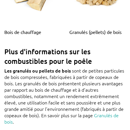
-
Bûches de bois
de hêtre
Pour les deux produits, nous
pouvons livrer rapidement à partir
de notre propre stock et vous
Bois de chauffage
Granulés (pellets) de bois
pouvez compter sur un produit de
haute qualité, qui durera longtemps.
Plus d'informations sur les
combustibles pour le poêle
Les granulés ou pellets de bois
sont de petites particules
de bois compressées, fabriquées à partir de copeaux de
bois. Les granulés de bois présentent plusieurs avantages
par rapport au bois de chauffage et à d'autres
combustibles, notamment un rendement extrêmement
élevé, une utilisation facile et sans poussière et une plus
grande amitié pour l'environnement (fabriqués à partir de
copeaux de bois). En savoir plus sur la page
Granulés de
bois
.