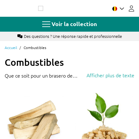
Allez
au
contenu
Voir la collection
Des questions ? Une réponse rapide et professionnelle
Accueil
Combustibles
Combustibles
Afficher plus de texte
Que ce soit pour un brasero de
jardin ou un poêle d'intérieur, avec
nos
combustibles
vous serez bien
au chaud. Nous avons 2 types de
combustibles :
-
Granulés/pellets de bois
, un
combustible biologique très efficace
qui est devenu très populaire ces
dernières années