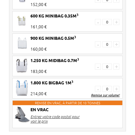
152,00 €
3
600 KG MINIBAG 0.35M
-
+
161,00 €
3
900 KG MINIBAG 0.5M
-
+
160,00 €
3
1.250 KG MIDIBAG 0.7M
-
+
183,00 €
3
1.800 KG BIGBAG 1M
-
+
214,00 €
Remise sur volume!
REMISE EN VRAC, À PARTIR DE 10 TONNES
EN VRAC
2 pièces
€ 6 de réduction par big bag
Entrez votre code postal pour
3-4 pièces
€ 10 de réduction par big bag
voir le prix
5> pièces
€ 12 de réduction par big bag