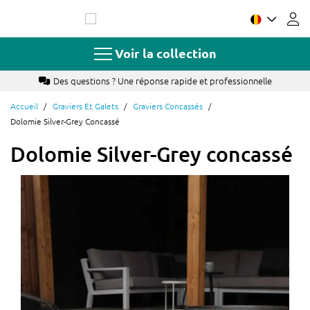
Allez
au
contenu
Voir la collection
Paiement par Bancontact, carte de crédit ou à crédit
Accueil
Graviers Et Galets
Graviers Concassés
Dolomie Silver-Grey Concassé
Dolomie Silver-Grey concassé