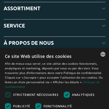
ASSORTIMENT
SERVICE
À PROPOS DE NOUS
Ce site Web utilise des cookies
Afin de mieux vous servir, ce site utilise des cookies fonctionnels,
ENGLISH
analytiques et marketing, déposés par nous ou par des tiers. Vous
trouverez plus d’informations dans notre Politique de confidentialité.
DUTCH
Cliquez sur « J’accepte » pour accepter l’utilisation de ces cookies. Ou
faites un choix personnalisé via « Afficher les détails ».
Politique de
GERMAN
confidentialité
FRENCH
STRICTEMENT NÉCESSAIRES
ANALYTIQUES
Amagard.com (Kranendonk B.V.) Aucun texte ou photo de ce site web ne
SPANISH
peut être utilisé sans l'autorisation écrite de Kranendonk B.V.
Nederland
|
Deutschland
|
België
|
Belgique
|
España
|
France
|
United
PUBLICITÉ
FONCTIONNALITÉ
ENGLISH