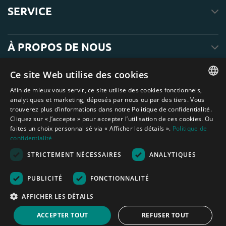
SERVICE
À PROPOS DE NOUS
Ce site Web utilise des cookies
Afin de mieux vous servir, ce site utilise des cookies fonctionnels,
ENGLISH
analytiques et marketing, déposés par nous ou par des tiers. Vous
trouverez plus d’informations dans notre Politique de confidentialité.
DUTCH
Cliquez sur « J’accepte » pour accepter l’utilisation de ces cookies. Ou
faites un choix personnalisé via « Afficher les détails ».
Politique de
GERMAN
confidentialité
FRENCH
STRICTEMENT NÉCESSAIRES
ANALYTIQUES
Amagard.com (Kranendonk B.V.) Aucun texte ou photo de ce site web ne
SPANISH
peut être utilisé sans l'autorisation écrite de Kranendonk B.V.
Nederland
|
Deutschland
|
België
|
Belgique
|
España
|
France
|
United
PUBLICITÉ
FONCTIONNALITÉ
ENGLISH
Kingdom
|
Österreich
AFFICHER LES DÉTAILS
PORTUGUESE
Aide au calcul
ACCEPTER TOUT
REFUSER TOUT