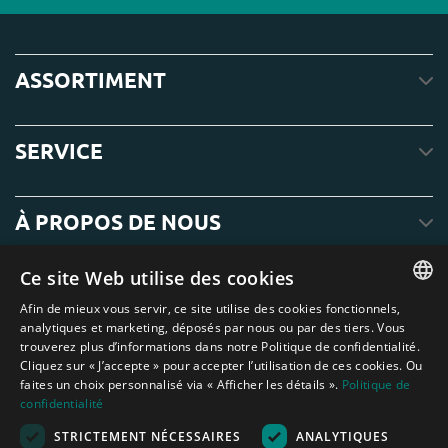
ASSORTIMENT
SERVICE
À PROPOS DE NOUS
Ce site Web utilise des cookies
Afin de mieux vous servir, ce site utilise des cookies fonctionnels,
ENGLISH
analytiques et marketing, déposés par nous ou par des tiers. Vous
trouverez plus d’informations dans notre Politique de confidentialité.
DUTCH
Cliquez sur « J’accepte » pour accepter l’utilisation de ces cookies. Ou
faites un choix personnalisé via « Afficher les détails ».
Politique de
GERMAN
confidentialité
FRENCH
STRICTEMENT NÉCESSAIRES
ANALYTIQUES
Amagard.com (Kranendonk B.V.) Aucun texte ou photo de ce site web ne