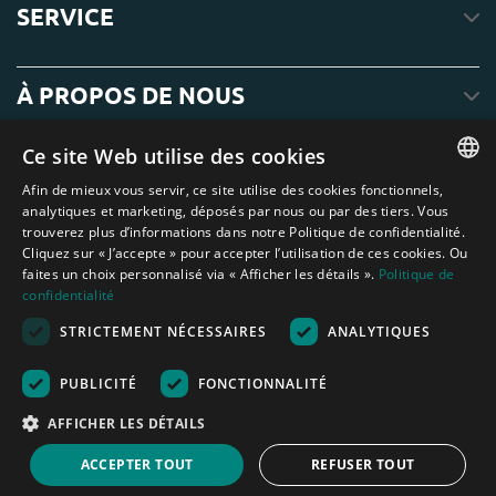
SERVICE
À PROPOS DE NOUS
Ce site Web utilise des cookies
Afin de mieux vous servir, ce site utilise des cookies fonctionnels,
ENGLISH
analytiques et marketing, déposés par nous ou par des tiers. Vous
trouverez plus d’informations dans notre Politique de confidentialité.
DUTCH
Cliquez sur « J’accepte » pour accepter l’utilisation de ces cookies. Ou
faites un choix personnalisé via « Afficher les détails ».
Politique de
GERMAN
confidentialité
FRENCH
STRICTEMENT NÉCESSAIRES
ANALYTIQUES
Amagard.com (Kranendonk B.V.) Aucun texte ou photo de ce site web ne
SPANISH
peut être utilisé sans l'autorisation écrite de Kranendonk B.V.
Nederland
|
Deutschland
|
België
|
Belgique
|
España
|
France
|
United
PUBLICITÉ
FONCTIONNALITÉ
ENGLISH
Kingdom
|
Österreich
AFFICHER LES DÉTAILS
PORTUGUESE
Aide au calcul
ACCEPTER TOUT
REFUSER TOUT