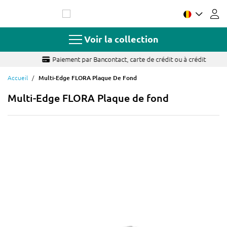
Allez
au
contenu
Voir la collection
Paiement par Bancontact, carte de crédit ou à crédit
Accueil
Multi-Edge FLORA Plaque De Fond
Multi-Edge FLORA Plaque de fond