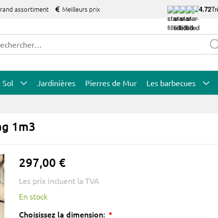
grand assortiment
Meilleurs prix
4.72
Tr
Sol
Jardinières
Pierres de Mur
Les barbecues
ag 1m3
297,00 €
Les prix incluent la TVA
En stock
Choisissez la dimension: