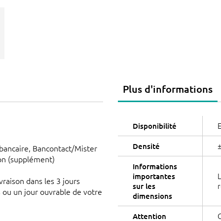
Plus d'informations
E
Disponibilité
±
Densité
bancaire, Bancontact/Mister
son (supplément)
Informations
L
importantes
ivraison dans les 3 jours
r
sur les
s ou un jour ouvrable de votre
dimensions
C
Attention