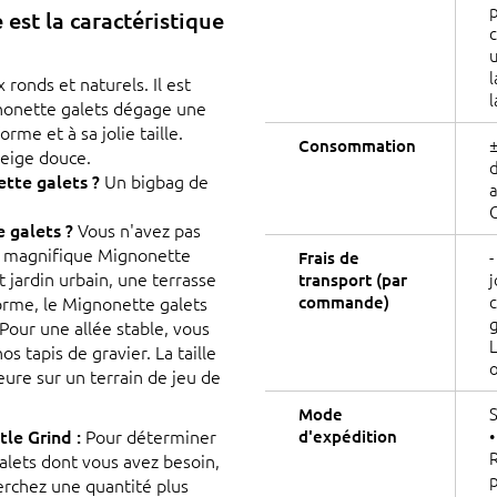
p
est la caractéristique
c
u
l
ronds et naturels. Il est
l
ignonette galets dégage une
me et à sa jolie taille.
±
Consommation
eige douce.
d
tte galets ?
Un bigbag de
a
e galets ?
Vous n'avez pas
re magnifique Mignonette
-
Frais de
it jardin urbain, une terrasse
j
transport (par
c
forme, le Mignonette galets
commande)
g
Pour une allée stable, vous
L
s tapis de gravier. La taille
o
ure sur un terrain de jeu de
S
Mode
le Grind :
Pour déterminer
•
d'expédition
R
alets dont vous avez besoin,
p
cherchez une quantité plus