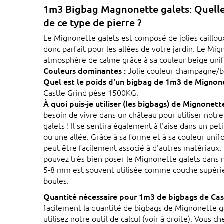
1m3 Bigbag Magnonette galets: Quelle 
de ce type de pierre ?
Le Mignonette galets est composé de jolies cailloux 
donc parfait pour les allées de votre jardin. Le M
atmosphère de calme grâce à sa couleur beige unifor
Couleurs dominantes :
Jolie couleur champagne/b
Quel est le poids d'un bigbag de 1m3 de Mignone
Castle Grind pèse 1500KG.
À quoi puis-je utiliser (les bigbags) de Mignonett
besoin de vivre dans un château pour utiliser not
galets ! Il se sentira également à l'aise dans un pet
ou une allée. Grâce à sa forme et à sa couleur uni
peut être facilement associé à d'autres matériaux. 
pouvez très bien poser le Mignonette galets dans no
5-8 mm est souvent utilisée comme couche supérie
boules.
Quantité nécessaire pour 1m3 de bigbags de Cast
facilement la quantité de bigbags de Mignonette g
utilisez notre outil de calcul (voir à droite). Vous 