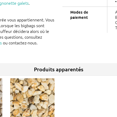
•
gnonette galets
.
A
Modes de
B
paiement
vrée vous appartiennent. Vous
G
 Lorsque les bigbags sont
T
auffeur décidera alors où le
es questions, consultez
gs
ou contactez-nous.
Produits apparentés