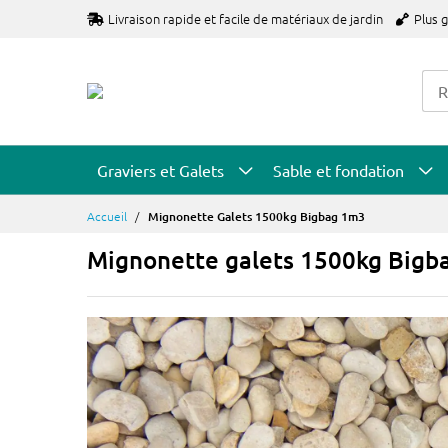
Allez
Livraison rapide et facile de matériaux de jardin
Plus 
au
contenu
Graviers et Galets
Sable et fondation
Accueil
Mignonette Galets 1500kg Bigbag 1m3
Mignonette galets 1500kg Bigb