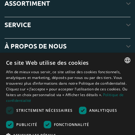
ASSORTIMENT
SERVICE
À PROPOS DE NOUS
Ce site Web utilise des cookies
Afin de mieux vous servir, ce site utilise des cookies fonctionnels,
ENGLISH
analytiques et marketing, déposés par nous ou par des tiers. Vous
trouverez plus d’informations dans notre Politique de confidentialité.
DUTCH
Cliquez sur « J’accepte » pour accepter l’utilisation de ces cookies. Ou
faites un choix personnalisé via « Afficher les détails ».
Politique de
GERMAN
confidentialité
FRENCH
STRICTEMENT NÉCESSAIRES
ANALYTIQUES
Amagard.com (Kranendonk B.V.) Aucun texte ou photo de ce site web ne
SPANISH
peut être utilisé sans l'autorisation écrite de Kranendonk B.V.
Nederland
|
Deutschland
|
België
|
Belgique
|
España
|
France
|
United
PUBLICITÉ
FONCTIONNALITÉ
ENGLISH
Kingdom
|
Österreich