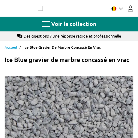
Allez
au
contenu
Voir la collection
professionnelle
Paiement par Bancontact, carte de créd
Accueil
Ice Blue Gravier De Marbre Concassé En Vrac
Ice Blue gravier de marbre concassé en vrac