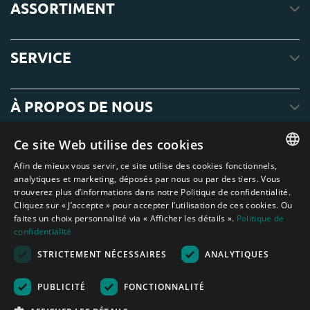
ASSORTIMENT
SERVICE
À PROPOS DE NOUS
Ce site Web utilise des cookies
Afin de mieux vous servir, ce site utilise des cookies fonctionnels,
ENGLISH
analytiques et marketing, déposés par nous ou par des tiers. Vous
trouverez plus d’informations dans notre Politique de confidentialité.
DUTCH
Cliquez sur « J’accepte » pour accepter l’utilisation de ces cookies. Ou
faites un choix personnalisé via « Afficher les détails ».
Politique de
GERMAN
confidentialité
FRENCH
STRICTEMENT NÉCESSAIRES
ANALYTIQUES
Amagard.com (Kranendonk B.V.) Aucun texte ou photo de ce site web ne
SPANISH
peut être utilisé sans l'autorisation écrite de Kranendonk B.V.
Nederland
|
Deutschland
|
België
|
Belgique
|
España
|
France
|
United
PUBLICITÉ
FONCTIONNALITÉ
ENGLISH
Kingdom
|
Österreich