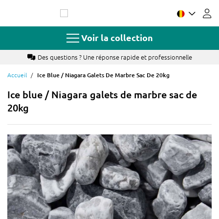
Allez
au
contenu
Voir la collection
nnelle
Paiement par Bancontact, carte de crédit ou à c
Accueil
Ice Blue / Niagara Galets De Marbre Sac De 20kg
Ice blue / Niagara galets de marbre sac de
20kg