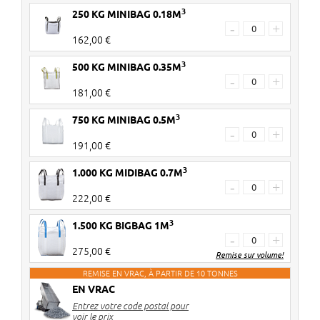
3
250 KG MINIBAG 0.18M
-
+
162,00 €
3
500 KG MINIBAG 0.35M
-
+
181,00 €
3
750 KG MINIBAG 0.5M
-
+
191,00 €
3
1.000 KG MIDIBAG 0.7M
-
+
222,00 €
3
1.500 KG BIGBAG 1M
-
+
275,00 €
Remise sur volume!
REMISE EN VRAC, À PARTIR DE 10 TONNES
EN VRAC
2 pièces
€ 6 de réduction par big bag
Entrez votre code postal pour
3-4 pièces
€ 10 de réduction par big bag
voir le prix