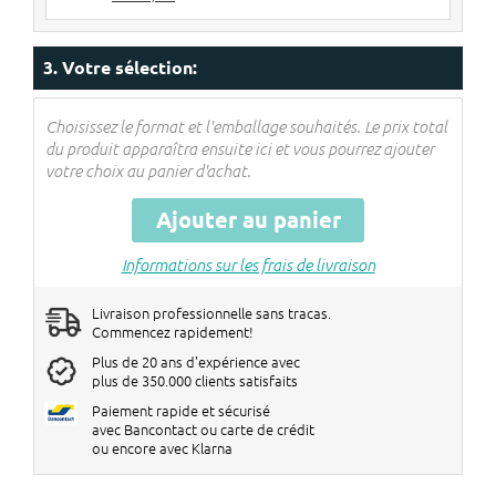
5> pièces
€ 12 de réduction par big bag
Les réductions seront réglées dans le
3. Votre sélection:
panier !
Choisissez le format et l'emballage souhaités. Le prix total
du produit apparaîtra ensuite ici et vous pourrez ajouter
votre choix au panier d'achat.
Ajouter au panier
Informations sur les frais de livraison
Livraison professionnelle sans tracas.
Commencez rapidement!
Plus de 20 ans d'expérience avec
plus de 350.000 clients satisfaits
Paiement rapide et sécurisé
avec Bancontact ou carte de crédit
ou encore avec Klarna