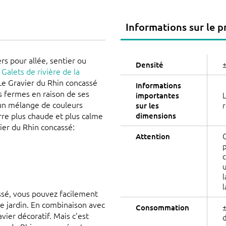
Informations sur le p
rs pour allée, sentier ou
±
Densité
n
Galets de rivière de la
 Le Gravier du Rhin concassé
Informations
s fermes en raison de ses
L
importantes
t un mélange de couleurs
r
sur les
erre plus chaude et plus calme
dimensions
ier du Rhin concassé:
C
Attention
p
c
u
l
l
ssé, vous pouvez facilement
e jardin. En combinaison avec
±
Consommation
vier décoratif. Mais c'est
d