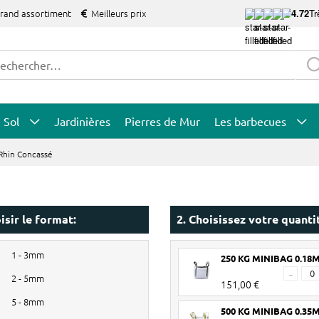
grand assortiment
Meilleurs prix
4.72
Tr
Sol
Jardinières
Pierres de Mur
Les barbecues
 Rhin Concassé
isir le format:
2. Choisissez votre quanti
1 - 3mm
250 KG MINIBAG 0.18
-
2 - 5mm
151,00 €
5 - 8mm
500 KG MINIBAG 0.35