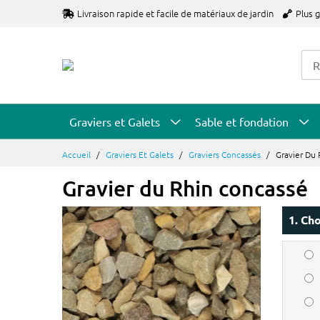
Allez
Livraison rapide et facile de matériaux de jardin
Plus 
au
contenu
Graviers et Galets
Sable et fondation
Accueil
Graviers Et Galets
Graviers Concassés
Gravier Du
Gravier du Rhin concassé
1. Cho