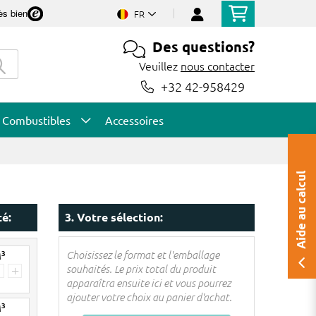
ès bien
FR
Des questions?
Veuillez
nous contacter
+32 42-958429
Combustibles
Accessoires
Aide au calcul
té:
3. Votre sélection:
3
Choisissez le format et l'emballage
M
souhaités. Le prix total du produit
+
apparaîtra ensuite ici et vous pourrez
ajouter votre choix au panier d'achat.
3
M