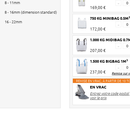
8 - 11mm
-
169,00 €
8 - 16mm (dimension standard)
750 KG MINIBAG 0.5M
16 - 22mm
-
172,00 €
1.000 KG MIDIBAG 0.7
-
207,00 €
3
1.500 KG BIGBAG 1M
-
237,00 €
Remise sur 
REMISE EN VRAC, À PARTIR DE 10 
EN VRAC
Entrez votre code postal
voir le prix