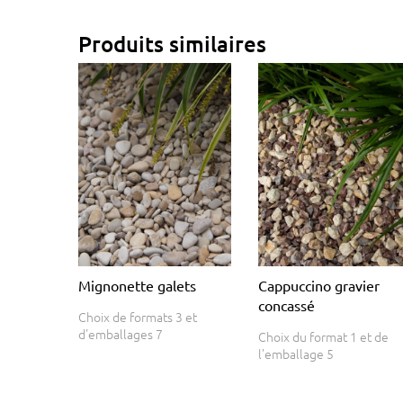
Produits similaires
Mignonette galets
Cappuccino gravier
concassé
Choix de formats 3 et
d'emballages 7
Choix du format 1 et de
l'emballage 5