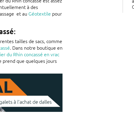
er du Rhin concassé est assez
a
ventuellement à des
passage et au
Géotextile
pour
assé:
érentes tailles de sacs, comme
cassé
. Dans notre boutique en
ier du Rhin concassé en vrac
ne prend que quelques jours