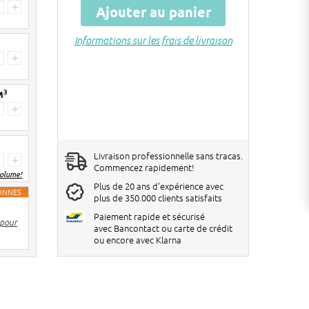
+
Ajouter au panier
Informations sur les frais de livraison
3
+
3
M
+
Livraison professionnelle sans tracas.
+
Commencez rapidement!
volume!
Plus de 20 ans d'expérience avec
TONNES
plus de 350.000 clients satisfaits
2 pièces
€ 6 de réduction par big bag
Paiement rapide et sécurisé
 pour
3-4 pièces
€ 10 de réduction par big bag
avec Bancontact ou carte de crédit
ou encore avec Klarna
5> pièces
€ 12 de réduction par big bag
Les réductions seront réglées dans le
panier !