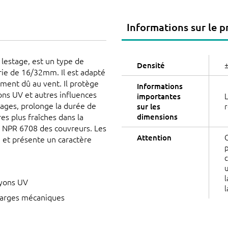
Informations sur le p
 lestage, est un type de
±
Densité
rie de 16/32mm. Il est adapté
vement dû au vent. Il protège
Informations
ons UV et autres influences
L
importantes
ages, prolonge la durée de
r
sur les
es plus fraîches dans la
dimensions
e NPR 6708 des couvreurs. Les
C
Attention
n et présente un caractère
p
c
u
l
ayons UV
l
charges mécaniques