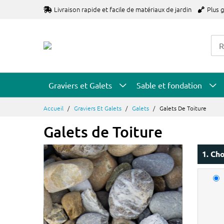
Allez
Livraison rapide et facile de matériaux de jardin
Plus 
au
contenu
Graviers et Galets
Sable et fondation
Accueil
Graviers Et Galets
Galets
Galets De Toiture
Galets de Toiture
1. Cho