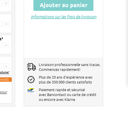
+
Ajouter au panier
Informations sur les frais de livraison
3
+
3
M
+
Livraison professionnelle sans tracas.
+
Commencez rapidement!
volume!
Plus de 20 ans d'expérience avec
TONNES
plus de 350.000 clients satisfaits
2 pièces
€ 6 de réduction par big bag
Paiement rapide et sécurisé
 pour
3-4 pièces
€ 10 de réduction par big bag
avec Bancontact ou carte de crédit
ou encore avec Klarna
5> pièces
€ 12 de réduction par big bag
Les réductions seront réglées dans le
panier !