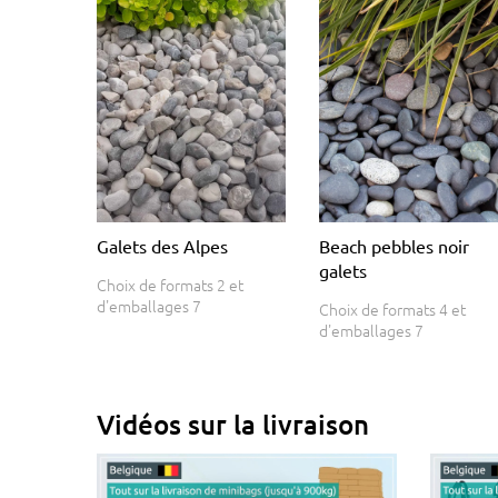
Galets des Alpes
Beach pebbles noir
galets
Choix de formats 2 et
d'emballages 7
Choix de formats 4 et
d'emballages 7
Vidéos sur la livraison