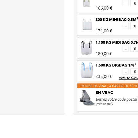
-
166,00 €
800 KG MINIBAG 0.5M
-
171,00 €
1.100 KG MIDIBAG 0.7
-
180,00 €
3
1.600 KG BIGBAG 1M
-
235,00 €
Remise sur 
REMISE EN VRAC, À PARTIR DE 10 
EN VRAC
Entrez votre code postal
voir le prix