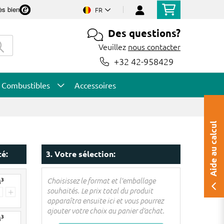
ès bien
FR
Des questions?
Veuillez
nous contacter
+32 42-958429
Combustibles
Accessoires
Aide au calcul
té:
3. Votre sélection:
3
Choisissez le format et l'emballage
M
souhaités. Le prix total du produit
+
apparaîtra ensuite ici et vous pourrez
ajouter votre choix au panier d'achat.
3
M