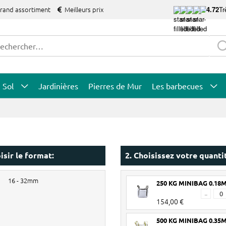
grand assortiment
Meilleurs prix
4.72
Tr
Sol
Jardinières
Pierres de Mur
Les barbecues
isir le format:
2. Choisissez votre quanti
16 - 32mm
250 KG MINIBAG 0.18
-
154,00 €
500 KG MINIBAG 0.35