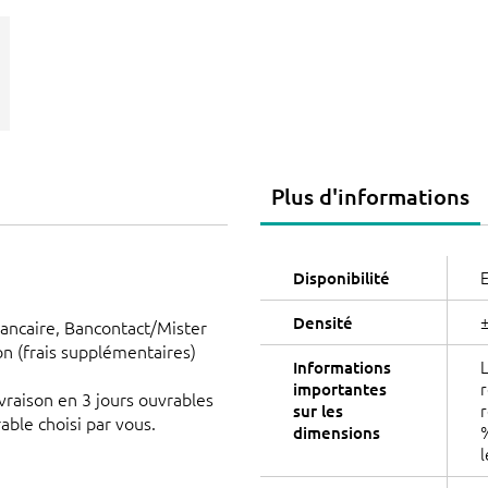
Plus d'informations
E
Disponibilité
±
Densité
ancaire, Bancontact/Mister
son (frais supplémentaires)
L
Informations
r
importantes
ivraison en 3 jours ouvrables
sur les
able choisi par vous.
%
dimensions
l