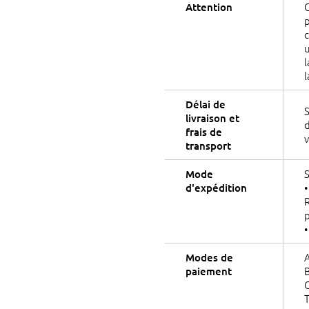
C
Attention
p
c
u
l
l
Délai de
S
livraison et
d
frais de
transport
S
Mode
•
d'expédition
R
p
•
A
Modes de
B
paiement
G
T