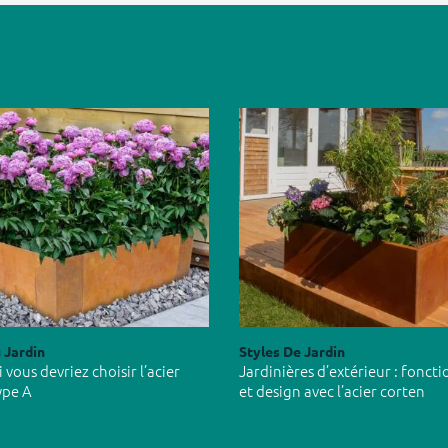
 Jardin
Styles De Jardin
vous devriez choisir l’acier
Jardinières d’extérieur : foncti
ype A
et design avec l’acier corten