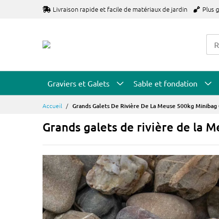
Allez
Livraison rapide et facile de matériaux de jardin
Plus 
au
contenu
Graviers et Galets
Sable et fondation
Accueil
Grands Galets De Rivière De La Meuse 500kg Minibag
Grands galets de rivière de la