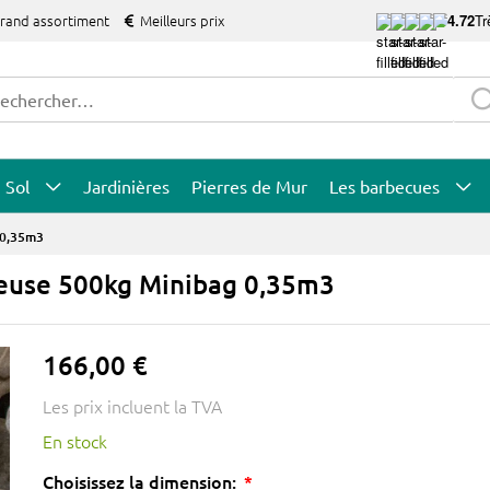
grand assortiment
Meilleurs prix
4.72
Tr
Sol
Jardinières
Pierres de Mur
Les barbecues
 0,35m3
 Meuse 500kg Minibag 0,35m3
166,00 €
Les prix incluent la TVA
En stock
Choisissez la dimension: