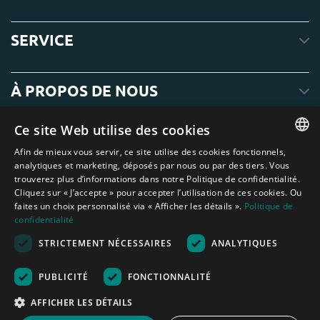
SERVICE
À PROPOS DE NOUS
Ce site Web utilise des cookies
Afin de mieux vous servir, ce site utilise des cookies fonctionnels,
ENGLISH
analytiques et marketing, déposés par nous ou par des tiers. Vous
trouverez plus d’informations dans notre Politique de confidentialité.
DUTCH
Cliquez sur « J’accepte » pour accepter l’utilisation de ces cookies. Ou
faites un choix personnalisé via « Afficher les détails ».
Politique de
GERMAN
confidentialité
FRENCH
STRICTEMENT NÉCESSAIRES
ANALYTIQUES
Amagard.com (Kranendonk B.V.) Aucun texte ou photo de ce site web ne
SPANISH
peut être utilisé sans l'autorisation écrite de Kranendonk B.V.
Nederland
|
Deutschland
|
België
|
Belgique
|
España
|
France
|
United
PUBLICITÉ
FONCTIONNALITÉ
ENGLISH
Kingdom
|
Österreich
AFFICHER LES DÉTAILS
PORTUGUESE
Aide au calcul