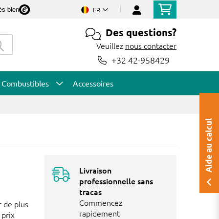
ès bien
FR
Des questions?
Veuillez
nous contacter
+32 42-958429
Combustibles
Accessoires
Aide au calcul
Livraison
professionnelle sans
tracas
Commencez
r de plus
rapidement
 prix