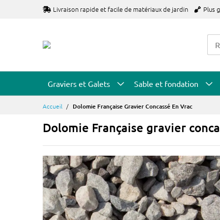
Allez
Livraison rapide et facile de matériaux de jardin
Plus 
au
contenu
Graviers et Galets
Sable et fondation
Accueil
Dolomie Française Gravier Concassé En Vrac
Dolomie Française gravier conca