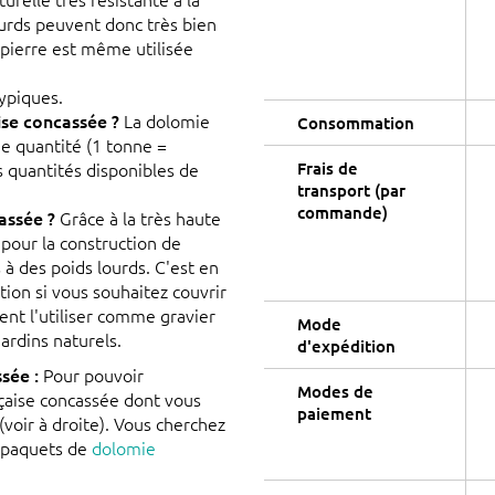
ourds peuvent donc très bien
 pierre est même utilisée
typiques.
ise concassée ?
La dolomie
Consommation
ne quantité (1 tonne =
s quantités disponibles de
Frais de
transport (par
commande)
cassée ?
Grâce à la très haute
r pour la construction de
à des poids lourds. C'est en
ion si vous souhaitez couvrir
ent l'utiliser comme gravier
Mode
ardins naturels.
d'expédition
sée :
Pour pouvoir
Modes de
çaise concassée dont vous
paiement
(voir à droite). Vous cherchez
s paquets de
dolomie