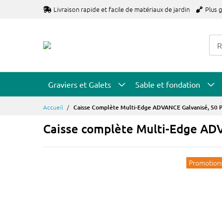
Allez
Livraison rapide et facile de matériaux de jardin
Plus 
au
contenu
Graviers et Galets
Sable et fondation
Accueil
Caisse Complète Multi-Edge ADVANCE Galvanisé, 50 P
Caisse complète Multi-Edge ADV
Promotion