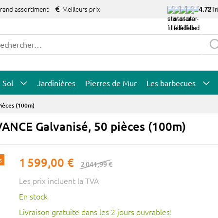
grand assortiment
Meilleurs prix
4.72
Tr
Sol
Jardinières
Pierres de Mur
Les barbecues
ièces (100m)
ANCE Galvanisé, 50 pièces (100m)
s
1 599,00 €
2 041,99 €
Les prix incluent la TVA
En stock
Livraison gratuite dans les 2 jours ouvrables!