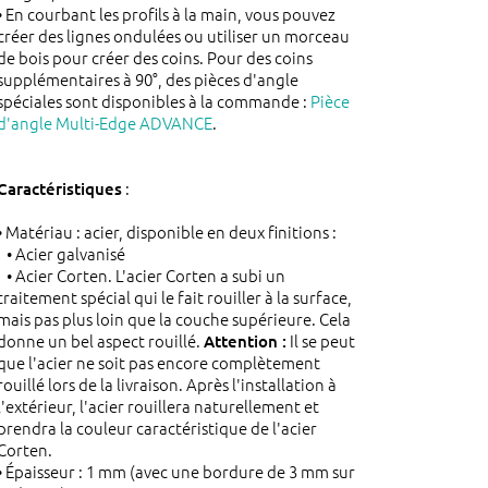
• En courbant les profils à la main, vous pouvez
créer des lignes ondulées ou utiliser un morceau
de bois pour créer des coins. Pour des coins
supplémentaires à 90°, des pièces d'angle
spéciales sont disponibles à la commande :
Pièce
d'angle Multi-Edge ADVANCE
.
:
Caractéristiques
• Matériau : acier, disponible en deux finitions :
• Acier galvanisé
• Acier Corten. L'acier Corten a subi un
traitement spécial qui le fait rouiller à la surface,
mais pas plus loin que la couche supérieure. Cela
donne un bel aspect rouillé.
Il se peut
Attention :
que l'acier ne soit pas encore complètement
rouillé lors de la livraison. Après l'installation à
l'extérieur, l'acier rouillera naturellement et
prendra la couleur caractéristique de l'acier
Corten.
• Épaisseur : 1 mm (avec une bordure de 3 mm sur