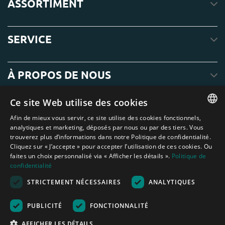
ASSORTIMENT
SERVICE
À PROPOS DE NOUS
Ce site Web utilise des cookies
Afin de mieux vous servir, ce site utilise des cookies fonctionnels,
ENGLISH
analytiques et marketing, déposés par nous ou par des tiers. Vous
trouverez plus d’informations dans notre Politique de confidentialité.
DUTCH
Cliquez sur « J’accepte » pour accepter l’utilisation de ces cookies. Ou
faites un choix personnalisé via « Afficher les détails ».
Politique de
GERMAN
confidentialité
FRENCH
STRICTEMENT NÉCESSAIRES
ANALYTIQUES
Amagard.com (Kranendonk B.V.) Aucun texte ou photo de ce site web ne
SPANISH
peut être utilisé sans l'autorisation écrite de Kranendonk B.V.
Nederland
|
Deutschland
|
België
|
Belgique
|
España
|
France
|
United
PUBLICITÉ
FONCTIONNALITÉ
ENGLISH
Kingdom
|
Österreich
AFFICHER LES DÉTAILS