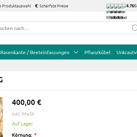
e Produktauswahl
Schärfste Preise
4.76
S
Rasenkante / Beeteinfassungen
Pflanzkübel
Unkrautv
G
400,00 €
Inkl. MwSt
Auf Lager
Körnung: