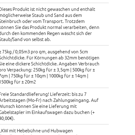
Dieses Produkt ist nicht gewaschen und enthält
möglicherweise Staub und Sand aus dem
Steinbruch oder vom Transport. Trotzdem
können Sie das Produkt normal verarbeiten, denn
durch den kommenden Regen wäscht sich der
Staub/Sand von selbst ab.
± 75kg / 0,05m3 pro qm, ausgehend von 5cm
Schichtdicke. Für Körnungen ab 32mm benötigen
Sie eine dickere Schichtdicke. Angaben Verbrauch
pro Verpackung: 250kg für ± 3,5qm | 500kg für ±
7qm | 750kg für ± 10qm | 1000kg für ± 14qm |
1500kg für ± 20m2
Freie Standardlieferung! Lieferzeit: bis zu 7
Arbeitstagen (Mo-Fr) nach Zahlungseingang. Auf
Wunsch können Sie eine Lieferung mit
Gabelstapler im Einkaufswagen dazu buchen (+
40,00€).
LKW mit Hebebühne und Hubwagen