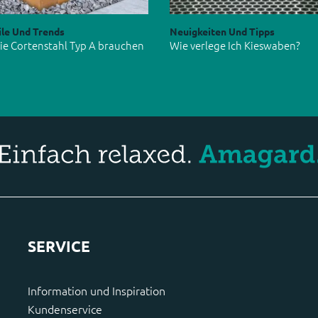
ile Und Trends
Neuigkeiten Und Tipps
e Cortenstahl Typ A brauchen
Wie verlege Ich Kieswaben?
SERVICE
Information und Inspiration
Kundenservice