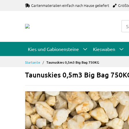
Zum
Gartenmaterialien einfach nach Hause geliefert
Größt
Inhalt
springen
Kies und Gabionensteine
Kieswaben
Startseite
Taunuskies 0,5m3 Big Bag 750KG
Taunuskies 0,5m3 Big Bag 750K