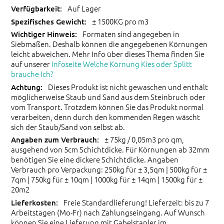
Auf Lager
± 1500KG pro m3
Formaten sind angegeben in
Siebmaßen. Deshalb können die angegebenen Körnungen
leicht abweichen. Mehr Info über dieses Thema finden Sie
auf unserer
Infoseite Welche Körnung Kies oder Splitt
brauche Ich?
Dieses Produkt ist nicht gewaschen und enthält
möglicherweise Staub und Sand aus dem Steinbruch oder
vom Transport. Trotzdem können Sie das Produkt normal
verarbeiten, denn durch den kommenden Regen wäscht
sich der Staub/Sand von selbst ab.
± 75kg / 0,05m3 pro qm,
ausgehend von 5cm Schichtdicke. Für Körnungen ab 32mm
benötigen Sie eine dickere Schichtdicke. Angaben
Verbrauch pro Verpackung: 250kg für ± 3,5qm | 500kg für ±
7qm | 750kg für ± 10qm | 1000kg für ± 14qm | 1500kg für ±
20m2
Freie Standardlieferung! Lieferzeit: bis zu 7
Arbeitstagen (Mo-Fr) nach Zahlungseingang. Auf Wunsch
können Sie eine Lieferung mit Gabelstapler im