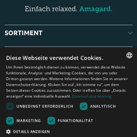
SORTIMENT
SERVICE
Diese Webseite verwendet Cookies.
Um Ihnen bestmöglich dienen zu können, verwendet diese Website
ENGLISH
funktionale, Analyse- und Marketing-Cookies, die von uns oder
ÜBER UNS
Dritten gesetzt werden. Weitere Informationen finden Sie in unserer
DUTCH
Datenschutzerklärung. Klicken Sie auf „Ich stimme zu“, um dem
Setzen dieser Cookies zuzustimmen. Oder treffen Sie über „Details
GERMAN
anzeigen“ eine individuelle Auswahl.
Datenschutzerklärung
FRENCH
UNBEDINGT ERFORDERLICH
ANALYTISCH
SPANISH
Amagard.com (Kranendonk B.V.) Alle Rechten vorbehalten.
Nederland
|
Deutschland
|
België
|
Belgique
|
España
|
France
|
United
MARKETING
FUNKTIONALITÄT
ENGLISH
Kingdom
|
Österreich
DETAILS ANZEIGEN
PORTUGUESE
Rechenhilfe