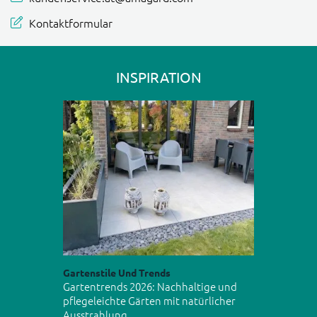
Rasenkanten und den Bastard
Kontaktformular
Kamado Keramikgrills. Alle diese
Marken entsprechen den höchsten
Qualitätsansprüchen die an unsere
Produkte stellen.
INSPIRATION
Gartenstile Und Trends
Gartentrends 2026: Nachhaltige und
pflegeleichte Gärten mit natürlicher
Ausstrahlung