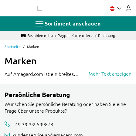
Zum
Inhalt
springen
Sortiment anschauen
Bezahlen mit u.a. Paypal, Karte oder auf Rechnung
Startseite
Marken
Marken
Mehr Text anzeigen
Auf Amagard.com ist ein breites
Angebot an Gartenmaterial zu finden.
Kieswaben
Unser Sortiment Kiesmatten,
Persönliche Beratung
Rasenkanten und Kamado Griller
umfaßt verschiedene Marken. Hier
Wünschen Sie persönliche Beratung oder haben Sie eine
finden sie eine Übersicht der Marken
Frage über unsere Produkte?
die in unserem Webshop angeboten
+49 39292 599878
werden: von Easygravel und
Rasenkante
Eurogravel Kiesgitter bis Multi-Edge
kundenservice.at@amagard.com