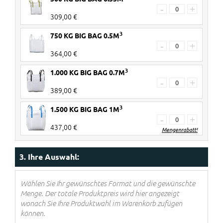
-
+
309,00 €
3
750 KG BIG BAG 0.5M
-
+
364,00 €
3
1.000 KG BIG BAG 0.7M
-
+
389,00 €
3
1.500 KG BIG BAG 1M
-
+
437,00 €
Mengenrabatt!
2 Stück
€ 20 Rabatt pro Big Bag
3. Ihre Auswahl:
3-4 Stück
€ 40 Rabatt pro Big Bag
5> Stück
€ 60 Rabatt pro Big Bag
Wählen Sie Ihr gewünschtes Format und die gewünschte
Menge. Der totale Produktpreis wird hier angezeigt
Rabatte werden im Warenkorb
wonach Sie Ihre Produktwahl im Warenkorb zufügen
verrechnet!
können.