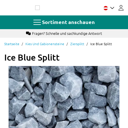
Zum
Inhalt
springen
Sortiment anschauen
Fragen? Schnelle und sachkundige Antwort
Startseite
Kies Und Gabionensteine
Ziersplitt
Ice Blue Splitt
Ice Blue Splitt