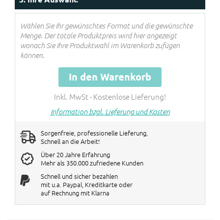
3-4 Stück
€ 40 Rabatt pro Big Bag
5> Stück
€ 60 Rabatt pro Big Bag
Wählen Sie Ihr gewünschtes Format und die gewünschte
Menge. Der totale Produktpreis wird hier angezeigt
Rabatte werden im Warenkorb
wonach Sie Ihre Produktwahl im Warenkorb zufügen
verrechnet!
können.
In den Warenkorb
Inkl. MwSt - Kostenlose Lieferung!
Information bzgl. Lieferung und Kosten
Sorgenfreie, professionelle Lieferung,
Schnell an die Arbeit!
Über 20 Jahre Erfahrung
Mehr als 350.000 zufriedene Kunden
Schnell und sicher bezahlen
mit u.a. Paypal, Kreditkarte oder
auf Rechnung mit Klarna