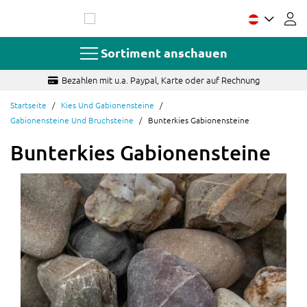
Zum
Inhalt
springen
Sortiment anschauen
g
Fragen? Schnelle und sachkundige Antwort
Startseite
Kies Und Gabionensteine
Gabionensteine Und Bruchsteine
Bunterkies Gabionensteine
Bunterkies Gabionensteine