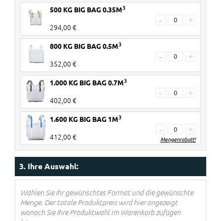
3
500 KG BIG BAG 0.35M
-
+
294,00 €
3
800 KG BIG BAG 0.5M
-
+
352,00 €
3
1.000 KG BIG BAG 0.7M
-
+
402,00 €
3
1.600 KG BIG BAG 1M
-
+
412,00 €
Mengenrabatt!
2 Stück
€ 20 Rabatt pro Big Bag
3. Ihre Auswahl:
3-4 Stück
€ 40 Rabatt pro Big Bag
5> Stück
€ 60 Rabatt pro Big Bag
Wählen Sie Ihr gewünschtes Format und die gewünschte
Menge. Der totale Produktpreis wird hier angezeigt
Rabatte werden im Warenkorb
wonach Sie Ihre Produktwahl im Warenkorb zufügen