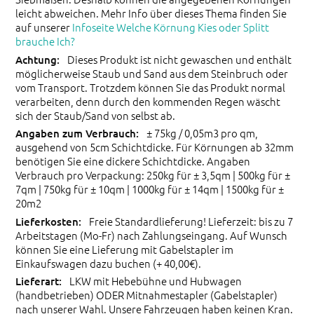
leicht abweichen. Mehr Info über dieses Thema finden Sie
auf unserer
Infoseite Welche Körnung Kies oder Splitt
brauche Ich?
Dieses Produkt ist nicht gewaschen und enthält
möglicherweise Staub und Sand aus dem Steinbruch oder
vom Transport. Trotzdem können Sie das Produkt normal
verarbeiten, denn durch den kommenden Regen wäscht
sich der Staub/Sand von selbst ab.
± 75kg / 0,05m3 pro qm,
ausgehend von 5cm Schichtdicke. Für Körnungen ab 32mm
benötigen Sie eine dickere Schichtdicke. Angaben
Verbrauch pro Verpackung: 250kg für ± 3,5qm | 500kg für ±
7qm | 750kg für ± 10qm | 1000kg für ± 14qm | 1500kg für ±
20m2
Freie Standardlieferung! Lieferzeit: bis zu 7
Arbeitstagen (Mo-Fr) nach Zahlungseingang. Auf Wunsch
können Sie eine Lieferung mit Gabelstapler im
Einkaufswagen dazu buchen (+ 40,00€).
LKW mit Hebebühne und Hubwagen
(handbetrieben) ODER Mitnahmestapler (Gabelstapler)
nach unserer Wahl. Unsere Fahrzeugen haben keinen Kran.