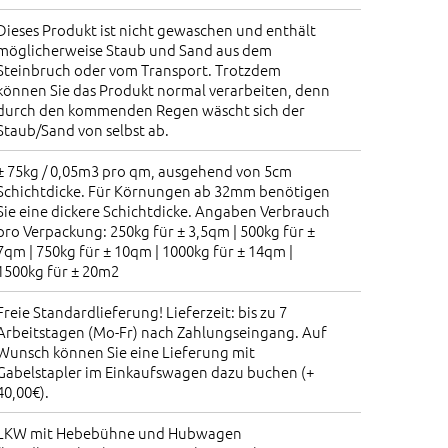
Dieses Produkt ist nicht gewaschen und enthält
möglicherweise Staub und Sand aus dem
Steinbruch oder vom Transport. Trotzdem
können Sie das Produkt normal verarbeiten, denn
durch den kommenden Regen wäscht sich der
Staub/Sand von selbst ab.
± 75kg / 0,05m3 pro qm, ausgehend von 5cm
Schichtdicke. Für Körnungen ab 32mm benötigen
Sie eine dickere Schichtdicke. Angaben Verbrauch
pro Verpackung: 250kg für ± 3,5qm | 500kg für ±
7qm | 750kg für ± 10qm | 1000kg für ± 14qm |
1500kg für ± 20m2
Freie Standardlieferung! Lieferzeit: bis zu 7
Arbeitstagen (Mo-Fr) nach Zahlungseingang. Auf
Wunsch können Sie eine Lieferung mit
Gabelstapler im Einkaufswagen dazu buchen (+
40,00€).
LKW mit Hebebühne und Hubwagen