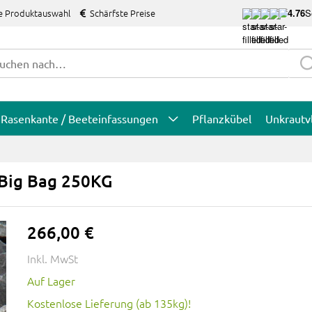
e Produktauswahl
Schärfste Preise
4.76
S
Rasenkante / Beeteinfassungen
Pflanzkübel
Unkrautv
 Big Bag 250KG
266,00 €
Inkl. MwSt
Auf Lager
Kostenlose Lieferung (ab 135kg)!