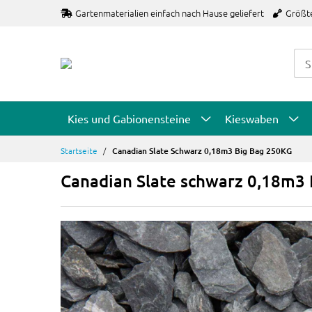
Zum
Gartenmaterialien einfach nach Hause geliefert
Größt
Inhalt
springen
Kies und Gabionensteine
Kieswaben
Startseite
Canadian Slate Schwarz 0,18m3 Big Bag 250KG
Canadian Slate schwarz 0,18m3