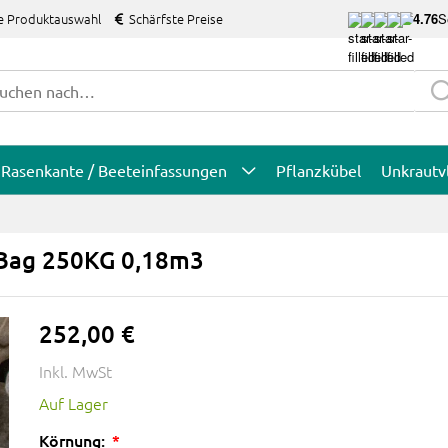
e Produktauswahl
Schärfste Preise
4.76
S
Rasenkante / Beeteinfassungen
Pflanzkübel
Unkrautv
 Bag 250KG 0,18m3
252,00 €
Inkl. MwSt
Auf Lager
Körnung: