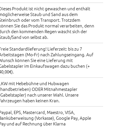
Dieses Produkt ist nicht gewaschen und enthält
möglicherweise Staub und Sand aus dem
Steinbruch oder vom Transport. Trotzdem
können Sie das Produkt normal verarbeiten, denn
durch den kommenden Regen wäscht sich der
Staub/Sand von selbst ab.
Freie Standardlieferung! Lieferzeit: bis zu 7
Arbeitstagen (Mo-Fr) nach Zahlungseingang. Auf
Wunsch können Sie eine Lieferung mit
Gabelstapler im Einkaufswagen dazu buchen (+
40,00€).
LKW mit Hebebühne und Hubwagen
(handbetrieben) ODER Mitnahmestapler
(Gabelstapler) nach unserer Wahl. Unsere
Fahrzeugen haben keinen Kran.
Paypal, EPS, Mastercard, Maestro, VISA,
Banküberweisung (Vorkasse), Google Pay, Apple
Pay und auf Rechnung über Klarna