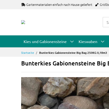
Zum
Gartenmaterialien einfach nach Hause geliefert
Größt
Inhalt
springen
Kies und Gabionensteine
Kieswaben
Startseite
Bunterkies Gabionensteine Big Bag 250KG 0,18m3
Bunterkies Gabionensteine Big