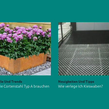
ile Und Trends
Neuigkeiten Und Tipps
e Cortenstahl Typ A brauchen
Wie verlege Ich Kieswaben?