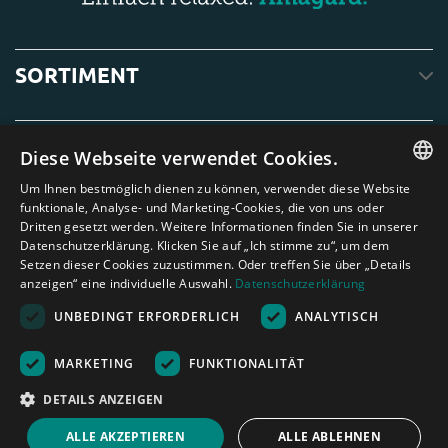
SORTIMENT
SERVICE
Diese Webseite verwendet Cookies.
Um Ihnen bestmöglich dienen zu können, verwendet diese Website
ENGLISH
funktionale, Analyse- und Marketing-Cookies, die von uns oder
ÜBER UNS
Dritten gesetzt werden. Weitere Informationen finden Sie in unserer
DUTCH
Datenschutzerklärung. Klicken Sie auf „Ich stimme zu“, um dem
Setzen dieser Cookies zuzustimmen. Oder treffen Sie über „Details
GERMAN
anzeigen“ eine individuelle Auswahl.
Datenschutzerklärung
FRENCH
UNBEDINGT ERFORDERLICH
ANALYTISCH
SPANISH
Amagard.com (Kranendonk B.V.) Alle Rechten vorbehalten.
Nederland
|
Deutschland
|
België
|
Belgique
|
España
|
France
|
United
MARKETING
FUNKTIONALITÄT
ENGLISH
Kingdom
|
Österreich
DETAILS ANZEIGEN
PORTUGUESE
Rechenhilfe
ALLE AKZEPTIEREN
ALLE ABLEHNEN